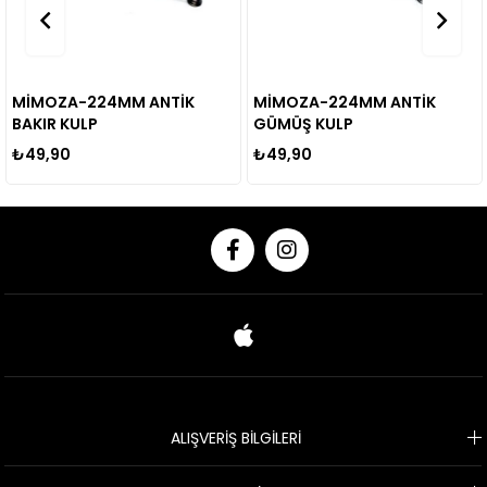
MİMOZA-224MM ANTİK
MİMOZA-224MM ANTİK
A
BAKIR KULP
GÜMÜŞ KULP
₺49,90
₺49,90
₺
ALIŞVERİŞ BİLGİLERİ