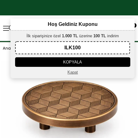
×
Hoş Geldiniz Kuponu
0
İlk siparişinize özel
1.000 TL
üzerine
100 TL
indirim
ILK100
Anasayfa
MOBİLYA KULPLARI
NIHAL 32 MM BRONZ
KOPYALA
Kapat