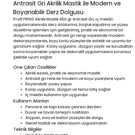
Antrasit Gri Akrilik Mastik ile Modern ve
Boyanabilir Derz Dolgusu
Proft PR100 Akrilik Mastik 450 gr Antrasit Gri, iç mekân
uygulamalarında derz doldurma, boşluk kapatma ve yüzey
düzeltme işlemleri için geliştirilmiş, pratik ve ekonomik bir
dolgu malzemesidir. Antrasit gri rengi sayesinde modern
dekorasyonlarda, koyu tonlu yüzeylerde estetik ve uyumlu bir
görünüm sağlar. Kolay uygulanır, düzgün yayılır ve kuruduktan
sonra boyanabilir yapısı ile dekoratif uygulamalara sorunsuz
şekilde uyum sağlar.
Öne Çıkan Özellikler
Akrilik esaslı, pratik ve ekonomik mastik
Antrasit gri renk ile modern ve koyu yüzeylere uyum
Boyanabilir yüzey yapısı
Kolay uygulanır, düzgün ve temiz bitiş sağlar
İç mekân kullanımı için uygundur
Kullanım Alanları
Pencere ve kapı kasası çevresi derzleri
Duvar ve tavan birleşim noktaları
Alçıpan, sıva ve beton yüzeylerde dolgu
Genel tadilat ve dekorasyon uygulamaları
Teknik Bilgiler