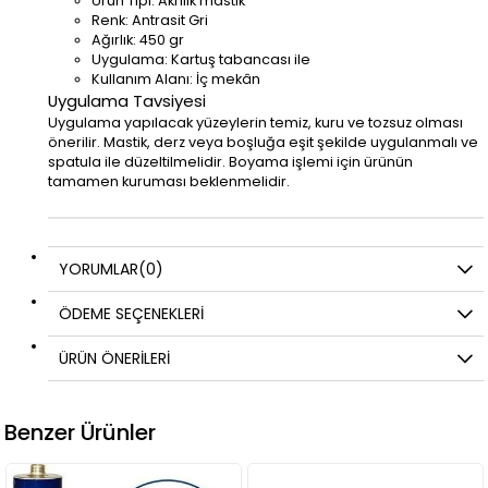
Ürün Tipi: Akrilik mastik
Renk: Antrasit Gri
Ağırlık: 450 gr
Uygulama: Kartuş tabancası ile
Kullanım Alanı: İç mekân
Uygulama Tavsiyesi
Uygulama yapılacak yüzeylerin temiz, kuru ve tozsuz olması
önerilir. Mastik, derz veya boşluğa eşit şekilde uygulanmalı ve
spatula ile düzeltilmelidir. Boyama işlemi için ürünün
tamamen kuruması beklenmelidir.
YORUMLAR
(0)
ÖDEME SEÇENEKLERI
ÜRÜN ÖNERILERI
Benzer Ürünler