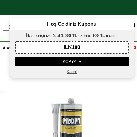
×
Hoş Geldiniz Kuponu
0
İlk siparişinize özel
1.000 TL
üzerine
100 TL
indirim
ILK100
Anasayfa
Yapı Kimyasal
Silikon ve Mastikler
KOPYALA
Kapat